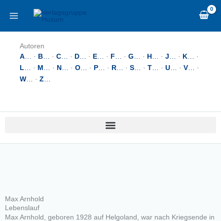
Zum
content
Inhalt
springen
Autoren
A
…
·
B
…
·
C
…
·
D
…
·
E
…
·
F
…
·
G
…
·
H
…
·
J
…
·
K
…
·
L
…
·
M
…
·
N
…
·
O
…
·
P
…
·
R
…
·
S
…
·
T
…
·
U
…
·
V
…
·
W
…
·
Z
…
Max Arnhold
Lebenslauf
Max Arnhold, geboren 1928 auf Helgoland, war nach Kriegsende in