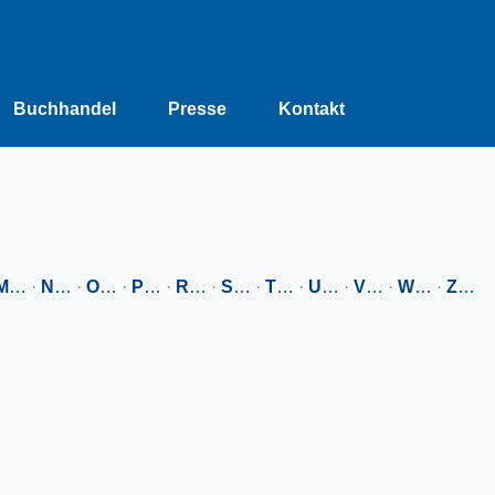
Buchhandel
Presse
Kontakt
M
…
·
N
…
·
O
…
·
P
…
·
R
…
·
S
…
·
T
…
·
U
…
·
V
…
·
W
…
·
Z
…