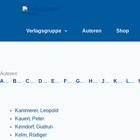
Zum
content
Inhalt
springen
Verlagsgruppe
Autoren
Shop
Autoren
A
…
·
B
…
·
C
…
·
D
…
·
E
…
·
F
…
·
G
…
·
H
…
·
J
…
·
K
…
·
L
…
·
Kammerer, Leopold
Kauert, Peter
Keindorf, Gudrun
Kelm, Rüdiger