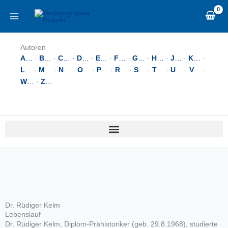
Zum
content
Inhalt
springen
Autoren
A
…
·
B
…
·
C
…
·
D
…
·
E
…
·
F
…
·
G
…
·
H
…
·
J
…
·
K
…
·
L
…
·
M
…
·
N
…
·
O
…
·
P
…
·
R
…
·
S
…
·
T
…
·
U
…
·
V
…
·
W
…
·
Z
…
Dr. Rüdiger Kelm
Lebenslauf
Dr. Rüdiger Kelm, Diplom-Prähistoriker (geb. 29.8.1968), studierte