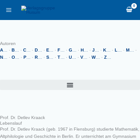
Zum
content
Inhalt
springen
Autoren
A
…
·
B
…
·
C
…
·
D
…
·
E
…
·
F
…
·
G
…
·
H
…
·
J
…
·
K
…
·
L
…
·
M
…
·
N
…
·
O
…
·
P
…
·
R
…
·
S
…
·
T
…
·
U
…
·
V
…
·
W
…
·
Z
…
Prof. Dr. Detlev Kraack
Lebenslauf
Prof. Dr. Detlev Kraack (geb. 1967 in Flensburg) studierte Mathematik,
Altphilologie und Geschichte in Berlin. Er unterrichtet am Gymnasium